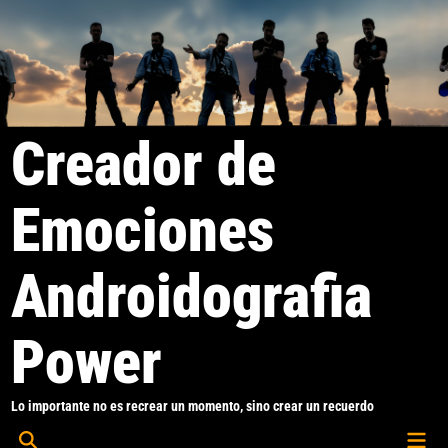
Saltar
al
contenido
Creador de
Emociones
Androidografia
Power
Lo importante no es recrear un momento, sino crear un recuerdo
Men
Abrir