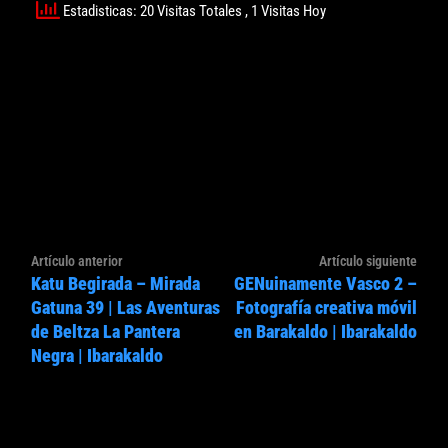
Estadisticas: 20 Visitas Totales
, 1 Visitas Hoy
Navegación
Artículo
Artíc
Artículo anterior
Artículo siguiente
de
Katu Begirada – Mirada
GENuinamente Vasco 2 –
anterior:
sigui
entradas
Gatuna 39 | Las Aventuras
Fotografía creativa móvil
de Beltza La Pantera
en Barakaldo | Ibarakaldo
Negra | Ibarakaldo