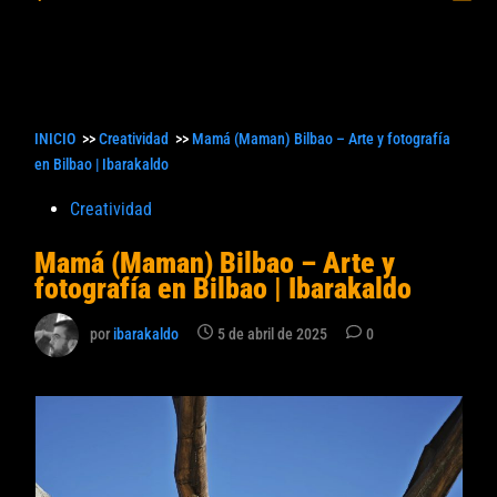
princ
búsqueda
INICIO
>>
Creatividad
>>
Mamá (Maman) Bilbao – Arte y fotografía
en Bilbao | Ibarakaldo
Publicado
Creatividad
en
Mamá (Maman) Bilbao – Arte y
fotografía en Bilbao | Ibarakaldo
por
ibarakaldo
5 de abril de 2025
0