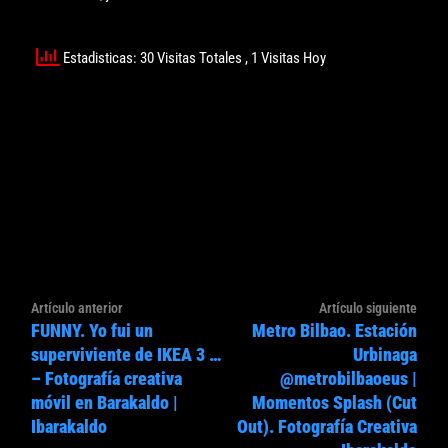
Estadisticas: 30 Visitas Totales
, 1 Visitas Hoy
Navegación
Artículo
Artíc
Artículo anterior
Artículo siguiente
de
FUNNY. Yo fui un
Metro Bilbao. Estación
anterior:
sigui
entradas
superviviente de IKEA 3 …
Urbinaga
– Fotografía creativa
@metrobilbaoeus |
móvil en Barakaldo |
Momentos Splash (Cut
Ibarakaldo
Out). Fotografía Creativa