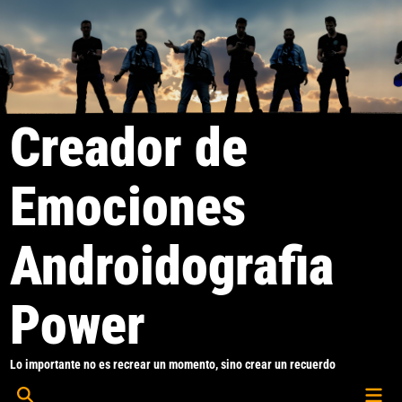
Saltar
al
contenido
Creador de
Emociones
Androidografia
Power
Lo importante no es recrear un momento, sino crear un recuerdo
Men
Abrir