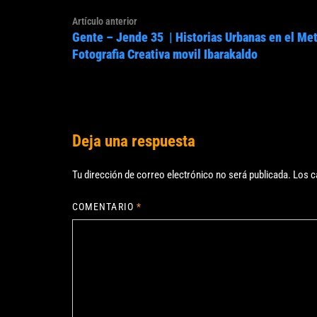
Navegación
Artículo
Artículo anterior
de
Gente – Jende 35 | Historias Urbanas en el Met
anterior:
entradas
Fotografia Creativa movil Ibarakaldo
Deja una respuesta
Tu dirección de correo electrónico no será publicada.
Los c
COMENTARIO
*