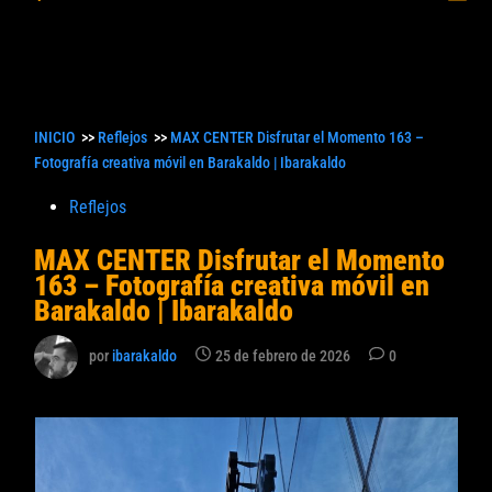
princ
búsqueda
INICIO
>>
Reflejos
>>
MAX CENTER Disfrutar el Momento 163 –
Fotografía creativa móvil en Barakaldo | Ibarakaldo
Publicado
Reflejos
en
MAX CENTER Disfrutar el Momento
163 – Fotografía creativa móvil en
Barakaldo | Ibarakaldo
por
ibarakaldo
25 de febrero de 2026
0