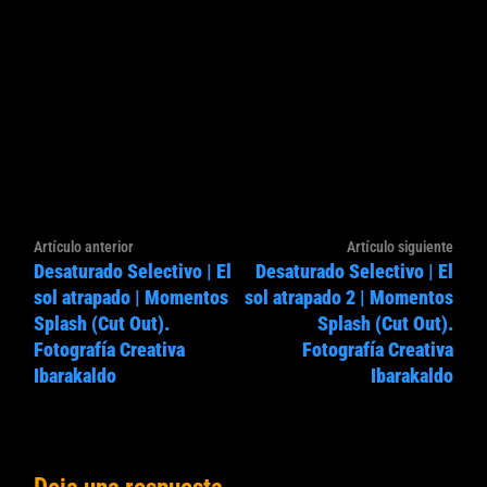
Navegación
Artículo
Artíc
Artículo anterior
Artículo siguiente
de
Desaturado Selectivo | El
Desaturado Selectivo | El
anterior:
sigui
entradas
sol atrapado | Momentos
sol atrapado 2 | Momentos
Splash (Cut Out).
Splash (Cut Out).
Fotografía Creativa
Fotografía Creativa
Ibarakaldo
Ibarakaldo