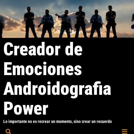
Saltar
al
contenido
Creador de
Emociones
Androidografia
Power
Lo importante no es recrear un momento, sino crear un recuerdo
Men
Abrir