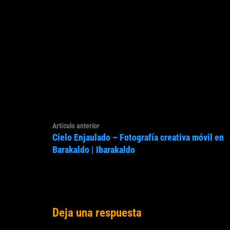
Navegación
Artículo
Artículo anterior
de
Cielo Enjaulado – Fotografía creativa móvil en
anterior:
entradas
Barakaldo | Ibarakaldo
Deja una respuesta