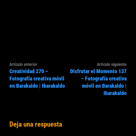
Navegación
Artículo
Artíc
Artículo anterior
Artículo siguiente
de
Creatividad 270 –
Disfrutar el Momento 137
anterior:
sigui
entradas
Fotografía creativa móvil
– Fotografía creativa
en Barakaldo | Ibarakaldo
móvil en Barakaldo |
Ibarakaldo
Deja una respuesta