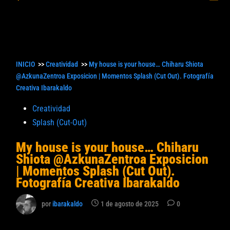
princ
búsqueda
INICIO
>>
Creatividad
>>
My house is your house… Chiharu Shiota
@AzkunaZentroa Exposicion | Momentos Splash (Cut Out). Fotografía
Creativa Ibarakaldo
Publicado
Creatividad
en
Splash (Cut-Out)
My house is your house… Chiharu
Shiota @AzkunaZentroa Exposicion
| Momentos Splash (Cut Out).
Fotografía Creativa Ibarakaldo
por
ibarakaldo
1 de agosto de 2025
0