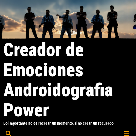
Saltar
al
contenido
Creador de
Emociones
Androidografia
Power
Lo importante no es recrear un momento, sino crear un recuerdo
Men
Abrir