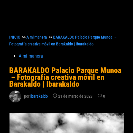
princ
búsqueda
INICIO
>>
A mi manera
>>
BARAKALDO Palacio Parque Munoa –
Fotografía creativa móvil en Barakaldo | Ibarakaldo
Publicado
A mi manera
en
BARAKALDO Palacio Parque Munoa
– Fotografía creativa móvil en
Barakaldo | Ibarakaldo
por
ibarakaldo
21 de marzo de 2023
0