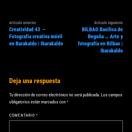
Navegación
Artículo
Artíc
Artículo anterior
Artículo siguiente
de
Creatividad 43 –
BILBAO Basilica de
anterior:
sigui
entradas
Fotografía creativa móvil
Begoña … Arte y
en Barakaldo | Ibarakaldo
fotografía en Bilbao |
Ibarakaldo
Deja una respuesta
Tu dirección de correo electrónico no será publicada.
Los campos
obligatorios están marcados con
*
COMENTARIO
*