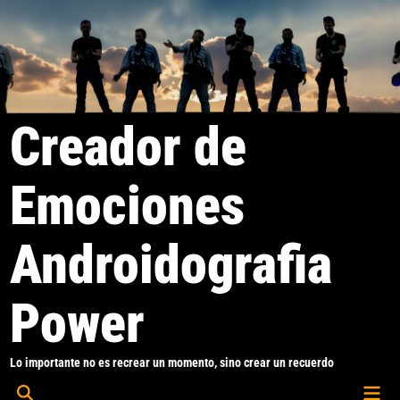
Saltar
al
contenido
Creador de
Emociones
Androidografia
Power
Lo importante no es recrear un momento, sino crear un recuerdo
Men
Abrir