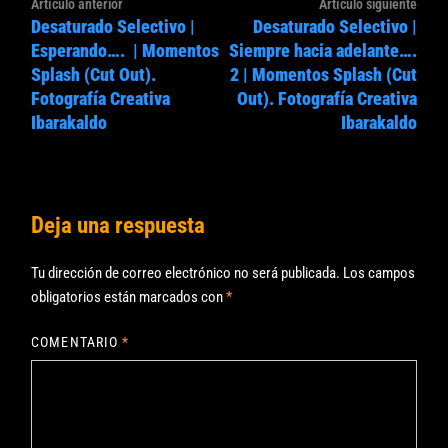
Navegación
Artículo
Artíc
Artículo anterior
Artículo siguiente
de
Desaturado Selectivo |
Desaturado Selectivo |
anterior:
sigui
entradas
Esperando…. | Momentos
Siempre hacia adelante….
Splash (Cut Out).
2 | Momentos Splash (Cut
Fotografía Creativa
Out). Fotografía Creativa
Ibarakaldo
Ibarakaldo
Deja una respuesta
Tu dirección de correo electrónico no será publicada.
Los campos
obligatorios están marcados con
*
COMENTARIO
*