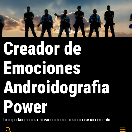
Saltar
al
contenido
Creador de
Emociones
Androidografia
Power
Lo importante no es recrear un momento, sino crear un recuerdo
Men
Abrir