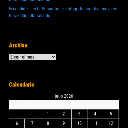
Escondido… en la Penumbra – Fotografía creativa móvil en
Barakaldo | Ibarakaldo
Archivo
Archivos
Calendario
julio 2026
L
M
X
J
V
S
D
1
2
3
4
5
6
7
8
9
10
11
12