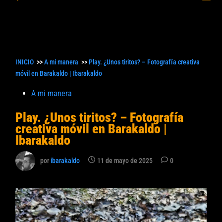
princ
búsqueda
INICIO
>>
A mi manera
>>
Play. ¿Unos tiritos? – Fotografía creativa
móvil en Barakaldo | Ibarakaldo
Publicado
A mi manera
en
Play. ¿Unos tiritos? – Fotografía
creativa móvil en Barakaldo |
Ibarakaldo
por
ibarakaldo
11 de mayo de 2025
0