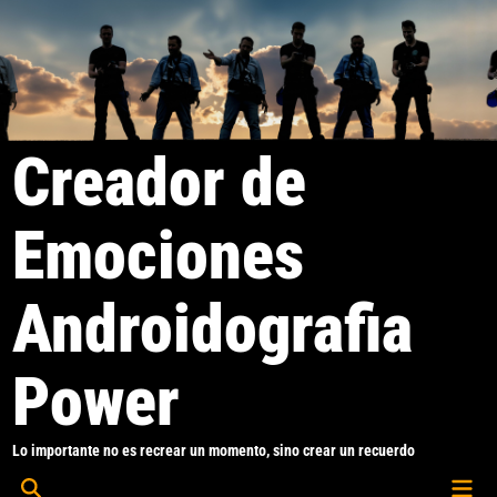
Saltar
al
contenido
Creador de
Emociones
Androidografia
Power
Lo importante no es recrear un momento, sino crear un recuerdo
Men
Abrir