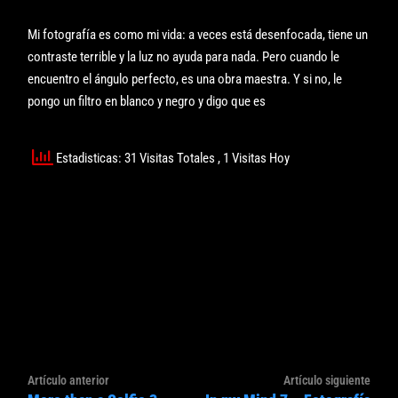
Mi fotografía es como mi vida: a veces está desenfocada, tiene un
contraste terrible y la luz no ayuda para nada. Pero cuando le
encuentro el ángulo perfecto, es una obra maestra. Y si no, le
pongo un filtro en blanco y negro y digo que es
Estadisticas: 31 Visitas Totales
, 1 Visitas Hoy
Navegación
Artículo
Artíc
Artículo anterior
Artículo siguiente
de