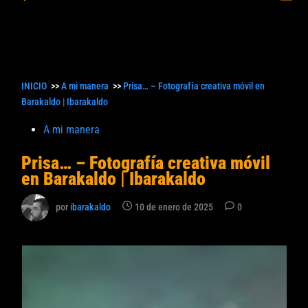
princ
búsqueda
INICIO
>>
A mi manera
>>
Prisa… – Fotografía creativa móvil en
Barakaldo | Ibarakaldo
Publicado
A mi manera
en
Prisa… – Fotografía creativa móvil
en Barakaldo | Ibarakaldo
por
ibarakaldo
10 de enero de 2025
0