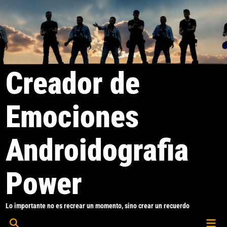
Saltar
al
contenido
Creador de
Emociones
Androidografia
Power
Lo importante no es recrear un momento, sino crear un recuerdo
Men
Abrir