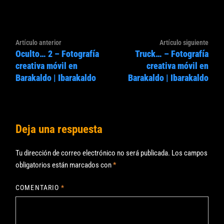
Navegación
Artículo
Artíc
Artículo anterior
Artículo siguiente
de
Oculto… 2 – Fotografía
Truck… – Fotografía
anterior:
sigui
entradas
creativa móvil en
creativa móvil en
Barakaldo | Ibarakaldo
Barakaldo | Ibarakaldo
Deja una respuesta
Tu dirección de correo electrónico no será publicada.
Los campos
obligatorios están marcados con
*
COMENTARIO
*