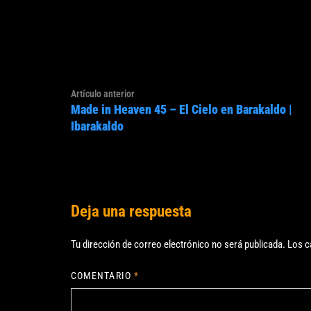
Navegación
Artículo
Artículo anterior
de
Made in Heaven 45 – El Cielo en Barakaldo |
anterior:
entradas
Ibarakaldo
Deja una respuesta
Tu dirección de correo electrónico no será publicada.
Los c
COMENTARIO
*