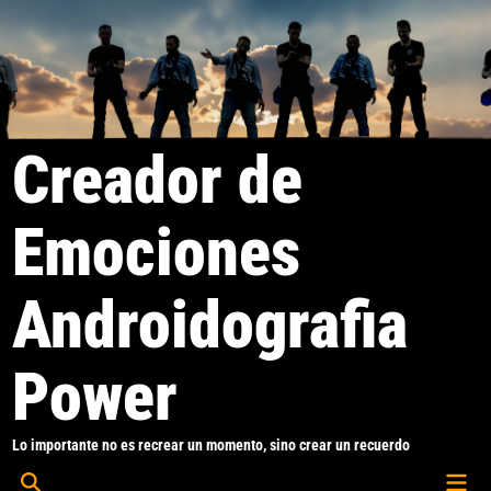
Saltar
al
contenido
Creador de
Emociones
Androidografia
Power
Lo importante no es recrear un momento, sino crear un recuerdo
Men
Abrir