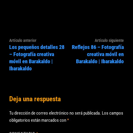
Navegación
Artículo
Artíc
Artículo anterior
Artículo siguiente
de
Los pequeños detalles 28
Reflejos 86 – Fotografía
anterior:
sigui
entradas
– Fotografía creativa
creativa móvil en
móvil en Barakaldo |
Barakaldo | Ibarakaldo
Ibarakaldo
Deja una respuesta
Tu dirección de correo electrónico no será publicada.
Los campos
obligatorios están marcados con
*