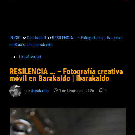
princ
búsqueda
INICIO
>>
Creatividad
>>
RESILENCIA … – Fotografía creativa móvil
en Barakaldo | Ibarakaldo
Publicado
Creatividad
en
RESILENCIA … – Fotografía creativa
móvil en Barakaldo | Ibarakaldo
por
ibarakaldo
1 de febrero de 2026
0