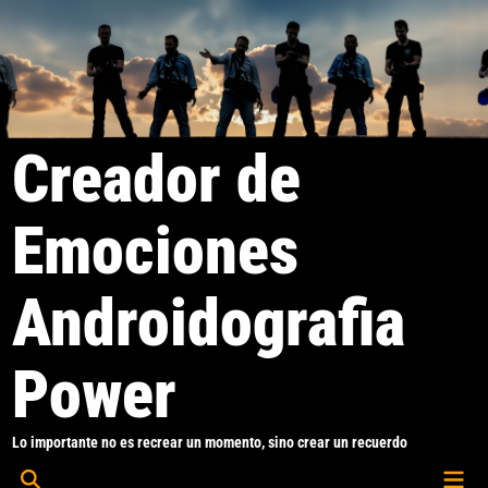
Saltar
al
contenido
Creador de
Emociones
Androidografia
Power
Lo importante no es recrear un momento, sino crear un recuerdo
Men
Abrir