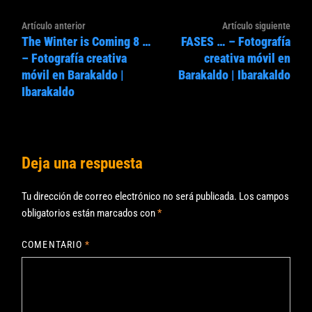
Navegación
Artículo
Artíc
Artículo anterior
Artículo siguiente
de
The Winter is Coming 8 …
FASES … – Fotografía
anterior:
sigui
entradas
– Fotografía creativa
creativa móvil en
móvil en Barakaldo |
Barakaldo | Ibarakaldo
Ibarakaldo
Deja una respuesta
Tu dirección de correo electrónico no será publicada.
Los campos
obligatorios están marcados con
*
COMENTARIO
*