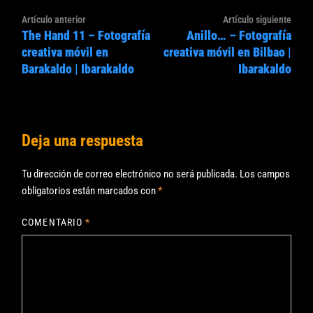
Navegación
Artículo
Artíc
Artículo anterior
Artículo siguiente
de
The Hand 11 – Fotografía
Anillo… – Fotografía
anterior:
sigui
entradas
creativa móvil en
creativa móvil en Bilbao |
Barakaldo | Ibarakaldo
Ibarakaldo
Deja una respuesta
Tu dirección de correo electrónico no será publicada.
Los campos
obligatorios están marcados con
*
COMENTARIO
*