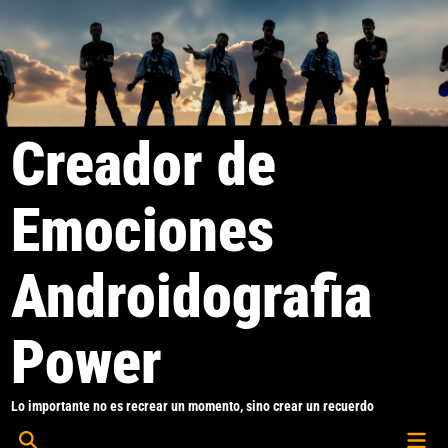
Saltar
al
contenido
Creador de
Emociones
Androidografia
Power
Lo importante no es recrear un momento, sino crear un recuerdo
Men
Abrir