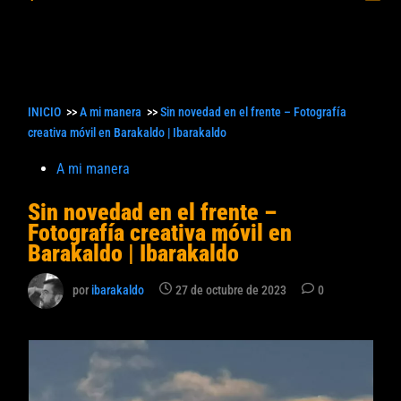
princ
búsqueda
INICIO
>>
A mi manera
>>
Sin novedad en el frente – Fotografía
creativa móvil en Barakaldo | Ibarakaldo
Publicado
A mi manera
en
Sin novedad en el frente –
Fotografía creativa móvil en
Barakaldo | Ibarakaldo
por
ibarakaldo
27 de octubre de 2023
0