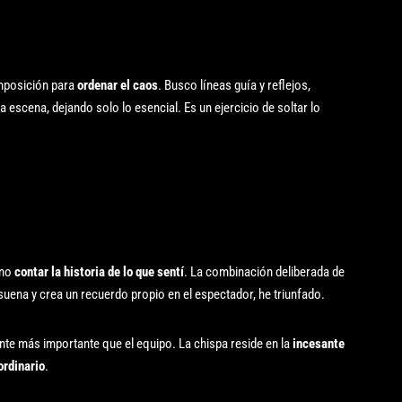
mposición para
ordenar el caos
. Busco líneas guía y reflejos,
la escena, dejando solo lo esencial. Es un ejercicio de soltar lo
ino
contar la historia de lo que sentí
. La combinación deliberada de
suena y crea un recuerdo propio en el espectador, he triunfado.
mente más importante que el equipo. La chispa reside en la
incesante
ordinario
.