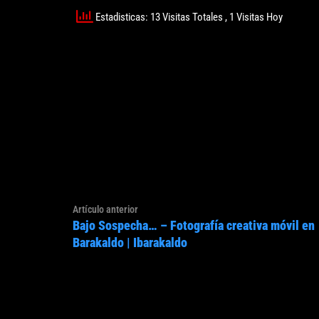
Estadisticas: 13 Visitas Totales
, 1 Visitas Hoy
Navegación
Artículo
Artículo anterior
de
Bajo Sospecha… – Fotografía creativa móvil en
anterior:
entradas
Barakaldo | Ibarakaldo