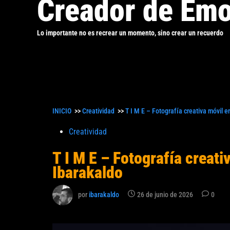
Creador de Emo
Lo importante no es recrear un momento, sino crear un recuerdo
INICIO
>>
Creatividad
>>
T I M E – Fotografía creativa móvil e
Publicado
Creatividad
en
T I M E – Fotografía creati
Ibarakaldo
por
ibarakaldo
26 de junio de 2026
0