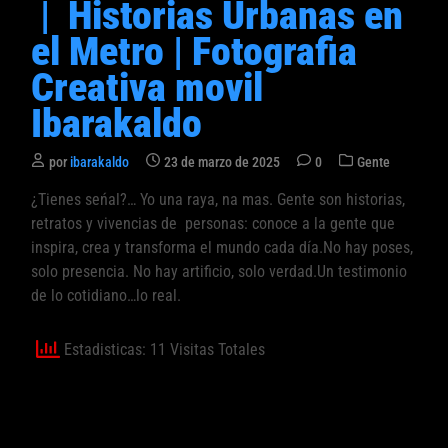
| Historias Urbanas en
i
el Metro | Fotografia
c
a
Creativa movil
d
Ibarakaldo
o
e
P
por
ibarakaldo
23 de marzo de 2025
0
Gente
n
u
¿Tienes seńal?… Yo una raya, na mas. Gente son historias,
b
retratos y vivencias de personas: conoce a la gente que
l
i
inspira, crea y transforma el mundo cada día.No hay poses,
c
solo presencia. No hay artificio, solo verdad.Un testimonio
a
de lo cotidiano…lo real.
d
o
Estadisticas: 11 Visitas Totales
e
n