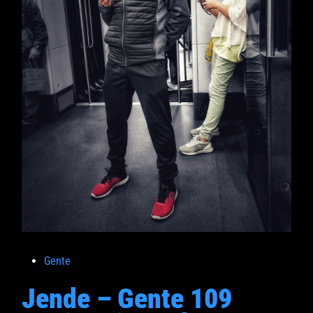
P
Gente
u
Jende – Gente 109
b
l