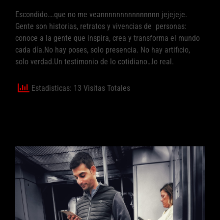
u
Escondido….que no me veannnnnnnnnnnnnnn jejejeje.
b
Gente son historias, retratos y vivencias de personas:
l
i
conoce a la gente que inspira, crea y transforma el mundo
c
cada día.No hay poses, solo presencia. No hay artificio,
a
solo verdad.Un testimonio de lo cotidiano…lo real.
d
o
Estadisticas: 13 Visitas Totales
e
n