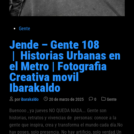
P
Gente
u
Jende – Gente 108
b
l
| Historias Urbanas en
i
el Metro | Fotografia
c
a
Creativa movil
d
Ibarakaldo
o
e
P
por
ibarakaldo
20 de marzo de 2025
0
Gente
n
u
Buenooo , ya jueves NO QUEDA NADA…. Gente son
b
historias, retratos y vivencias de personas: conoce a la
l
i
gente que inspira, crea y transforma el mundo cada día.No
c
hay poses, solo presencia. No hay artificio, solo verdad.Un