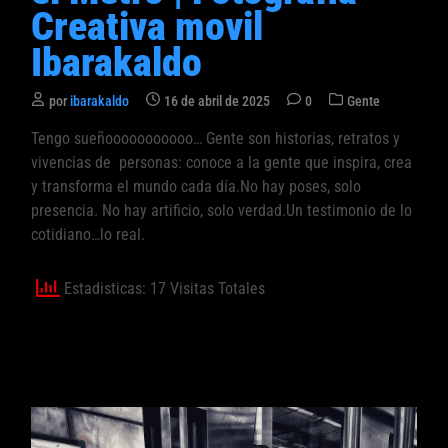
a
Creativa movil
d
Ibarakaldo
o
e
P
por
ibarakaldo
16 de abril de 2025
0
Gente
n
u
Tengo sueñooooooooooo… Gente son historias, retratos y
b
vivencias de personas: conoce a la gente que inspira, crea
l
i
y transforma el mundo cada día.No hay poses, solo
c
presencia. No hay artificio, solo verdad.Un testimonio de lo
a
cotidiano…lo real.
d
o
Estadisticas: 17 Visitas Totales
e
n