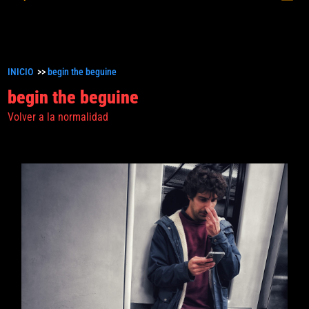
princ
búsqueda
INICIO
>>
begin the beguine
begin the beguine
Volver a la normalidad