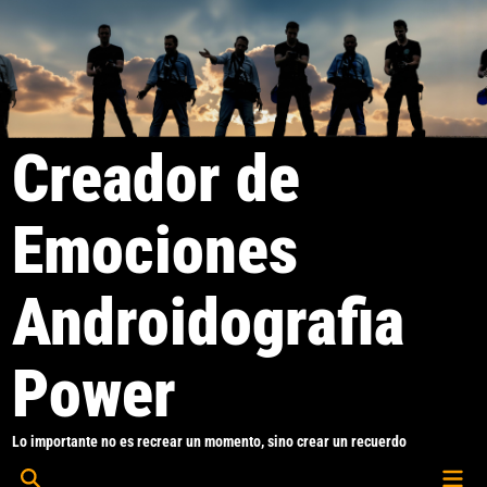
Saltar
al
contenido
Creador de
Emociones
Androidografia
Power
Lo importante no es recrear un momento, sino crear un recuerdo
Men
Abrir