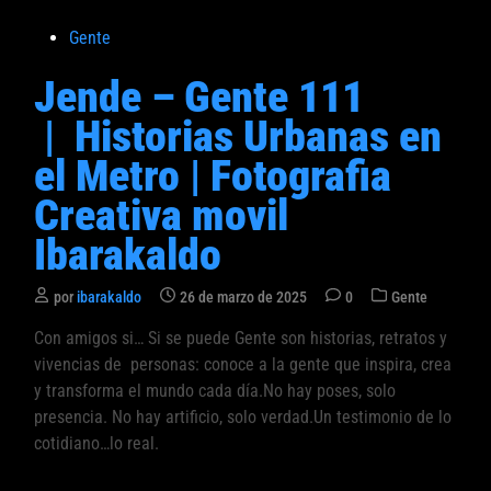
P
Gente
u
Jende – Gente 111
b
l
| Historias Urbanas en
i
el Metro | Fotografia
c
a
Creativa movil
d
Ibarakaldo
o
e
P
por
ibarakaldo
26 de marzo de 2025
0
Gente
n
u
Con amigos si… Si se puede Gente son historias, retratos y
b
vivencias de personas: conoce a la gente que inspira, crea
l
i
y transforma el mundo cada día.No hay poses, solo
c
presencia. No hay artificio, solo verdad.Un testimonio de lo
a
cotidiano…lo real.
d
o