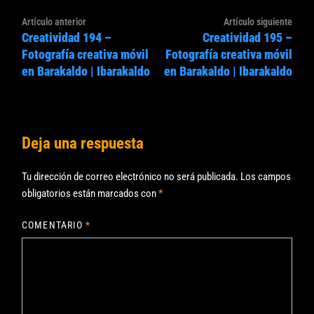
Navegación
Artículo
Artíc
Artículo anterior
Artículo siguiente
de
Creatividad 194 –
Creatividad 195 –
anterior:
sigui
entradas
Fotografía creativa móvil
Fotografía creativa móvil
en Barakaldo | Ibarakaldo
en Barakaldo | Ibarakaldo
Deja una respuesta
Tu dirección de correo electrónico no será publicada.
Los campos
obligatorios están marcados con
*
COMENTARIO
*