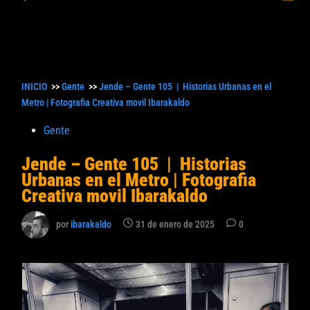
princ
búsqueda
INICIO
>>
Gente
>>
Jende – Gente 105 | Historias Urbanas en el
Metro | Fotografia Creativa movil Ibarakaldo
Publicado
Gente
en
Jende – Gente 105 | Historias
Urbanas en el Metro | Fotografia
Creativa movil Ibarakaldo
por
ibarakaldo
31 de enero de 2025
0