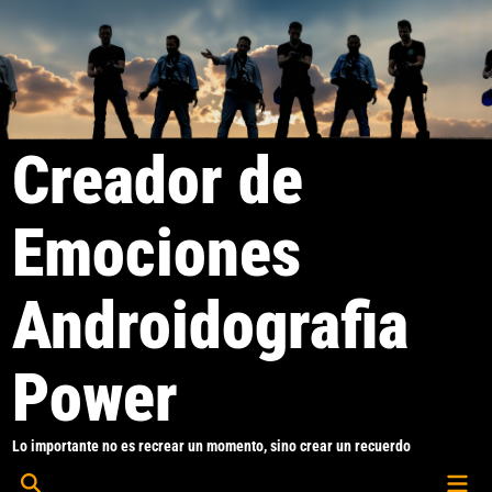
Saltar
al
contenido
Creador de
Emociones
Androidografia
Power
Lo importante no es recrear un momento, sino crear un recuerdo
Men
Abrir