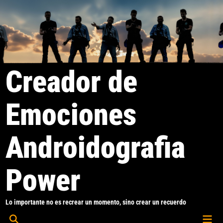
Saltar
al
contenido
Creador de
Emociones
Androidografia
Power
Lo importante no es recrear un momento, sino crear un recuerdo
Men
Abrir