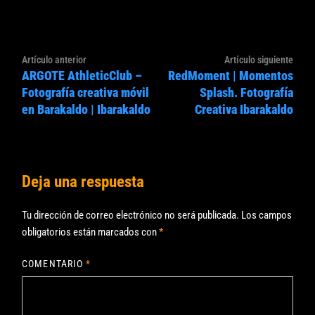
Navegación
Artículo
Artíc
Artículo anterior
Artículo siguiente
de
ARGOTE AthleticClub –
RedMoment | Momentos
anterior:
sigui
entradas
Fotografía creativa móvil
Splash. Fotografía
en Barakaldo | Ibarakaldo
Creativa Ibarakaldo
Deja una respuesta
Tu dirección de correo electrónico no será publicada.
Los campos
obligatorios están marcados con
*
COMENTARIO
*