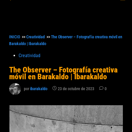
princ
búsqueda
INICIO
>>
Creatividad
>>
The Observer – Fotografía creativa móvil en
Barakaldo | Ibarakaldo
Publicado
Creatividad
en
The Observer – Fotografía creativa
móvil en Barakaldo | Ibarakaldo
por
ibarakaldo
23 de octubre de 2023
0