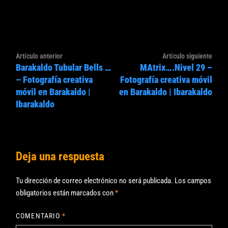
Navegación
Artículo
Artíc
Artículo anterior
Artículo siguiente
de
Barakaldo Tubular Bells …
MAtrix….Nivel 29 –
anterior:
sigui
entradas
– Fotografía creativa
Fotografía creativa móvil
móvil en Barakaldo |
en Barakaldo | Ibarakaldo
Ibarakaldo
Deja una respuesta
Tu dirección de correo electrónico no será publicada.
Los campos
obligatorios están marcados con
*
COMENTARIO
*