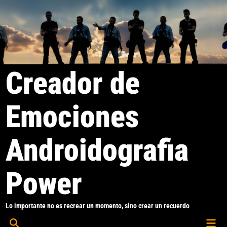
Saltar
al
contenido
Creador de
Emociones
Androidografia
Power
Lo importante no es recrear un momento, sino crear un recuerdo
Men
Abrir