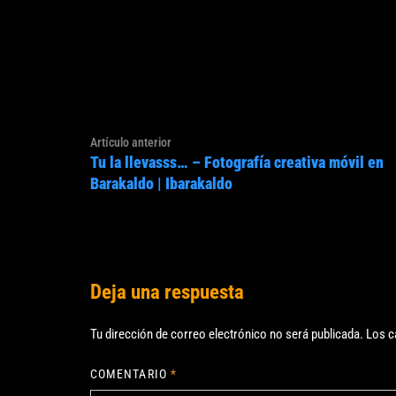
Navegación
Artículo
Artículo anterior
de
Tu la llevasss… – Fotografía creativa móvil en
anterior:
entradas
Barakaldo | Ibarakaldo
Deja una respuesta
Tu dirección de correo electrónico no será publicada.
Los c
COMENTARIO
*