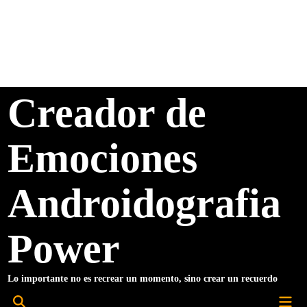
Saltar
al
contenido
Creador de
Emociones
Androidografia
Power
Lo importante no es recrear un momento, sino crear un recuerdo
Men
Abrir