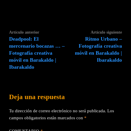
Navegación
Artículo
Artí
Artículo anterior
Artículo siguiente
de
Deadpool: El
Ritmo Urbano –
anterior:
sigui
entradas
mercenario bocazas … –
Fotografía creativa
Fotografía creativa
móvil en Barakaldo |
móvil en Barakaldo |
Ibarakaldo
Ibarakaldo
Deja una respuesta
Tu dirección de correo electrónico no será publicada.
Los
campos obligatorios están marcados con
*