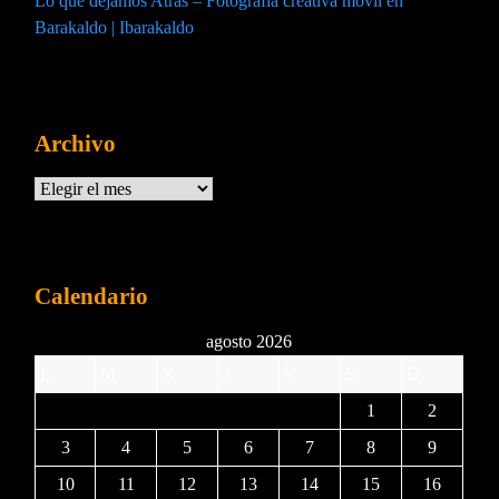
Lo que dejamos Atras – Fotografía creativa móvil en
Barakaldo | Ibarakaldo
Archivo
Archivos
Calendario
agosto 2026
L
M
X
J
V
S
D
1
2
3
4
5
6
7
8
9
10
11
12
13
14
15
16