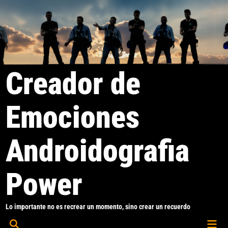
Saltar
al
contenido
Creador de
Emociones
Androidografia
Power
Lo importante no es recrear un momento, sino crear un recuerdo
Men
Abrir