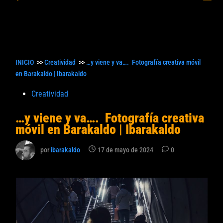
princ
búsqueda
INICIO
>>
Creatividad
>>
…y viene y va…. Fotografía creativa móvil
en Barakaldo | Ibarakaldo
Publicado
Creatividad
en
…y viene y va…. Fotografía creativa
móvil en Barakaldo | Ibarakaldo
por
ibarakaldo
17 de mayo de 2024
0