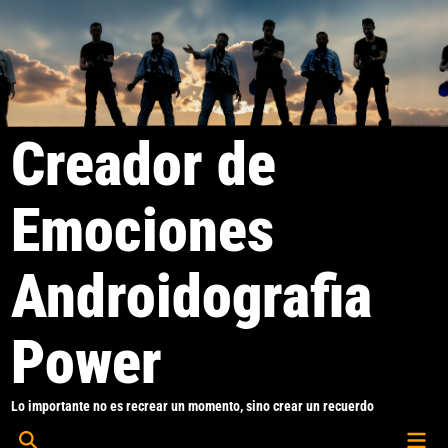
Saltar
al
contenido
Creador de
Emociones
Androidografia
Power
Lo importante no es recrear un momento, sino crear un recuerdo
Men
Abrir