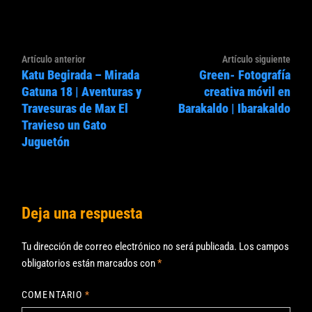
Navegación
Artículo
Artíc
Artículo anterior
Artículo siguiente
de
Katu Begirada – Mirada
Green- Fotografía
anterior:
sigui
entradas
Gatuna 18 | Aventuras y
creativa móvil en
Travesuras de Max El
Barakaldo | Ibarakaldo
Travieso un Gato
Juguetón
Deja una respuesta
Tu dirección de correo electrónico no será publicada.
Los campos
obligatorios están marcados con
*
COMENTARIO
*