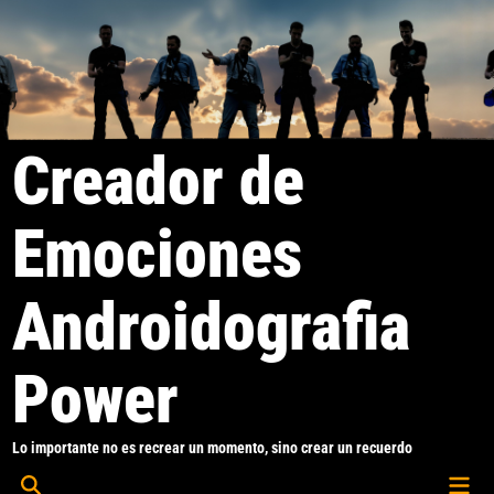
Saltar
al
contenido
Creador de
Emociones
Androidografia
Power
Lo importante no es recrear un momento, sino crear un recuerdo
Men
Abrir