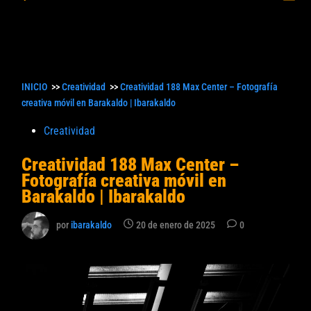
princ
búsqueda
INICIO
>>
Creatividad
>>
Creatividad 188 Max Center – Fotografía
creativa móvil en Barakaldo | Ibarakaldo
Publicado
Creatividad
en
Creatividad 188 Max Center –
Fotografía creativa móvil en
Barakaldo | Ibarakaldo
por
ibarakaldo
20 de enero de 2025
0