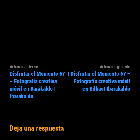
Navegación
Artículo
Artíc
Artículo anterior
Artículo siguiente
de
Disfrutar el Momento 67 II
Disfrutar el Momento 67 –
anterior:
sigui
entradas
– Fotografía creativa
Fotografía creativa móvil
móvil en Barakaldo |
en Bilbao| Ibarakaldo
Ibarakaldo
Deja una respuesta