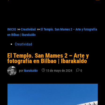
princ
búsqueda
INICIO
>>
Creatividad
>>
El Templo. San Mames 2 – Arte y fotografía
en Bilbao | Ibarakaldo
Publicado
Creatividad
en
El Templo. San Mames 2 – Arte y
fotografía en Bilbao | Ibarakaldo
por
ibarakaldo
15 de mayo de 2024
0