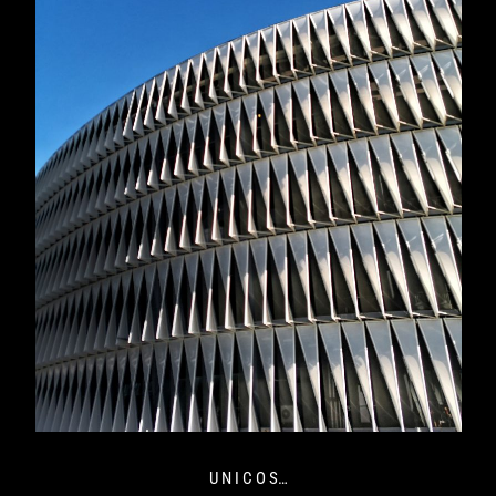
U N I C O S…