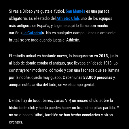
Si vas a Bilbao y te gusta el fútbol,
San Mamés
es una parada
obligatoria. Es el estadio del
Athletic Club
,
uno de los equipos
más antiguos de España, y la gente aquí lo llama con mucho
cariño
«
La Catedral
»
. No es cualquier campo, tiene un ambiente
brutal, sobre todo cuando juega el Athletic.
El estadio actual es bastante nuevo, lo inauguraron en
2013
, justo
al lado de donde estaba el antiguo, que llevaba ahí desde 1913. Lo
construyeron moderno, cómodo y con una fachada que se ilumina
por la noche, queda muy guapo. Caben unas
53.000 personas
y,
aunque estés arriba del todo, se ve el campo genial.
Dentro hay de todo: bares, zonas VIP, un museo chulo sobre la
historia del club y hasta puedes hacer un tour si no pillas partido. Y
no solo hacen fútbol, también se han hecho
conciertos
y otros
eventos.