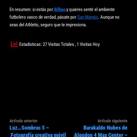
En resumen: si estás por
Bilbao
y quieres sentir el ambiente
futbolero vasco de verdad, pásate por
San Mamés
. Aunque no
seas del Athletic, seguro que te impresiona.
Estadisticas: 27 Visitas Totales
, 1 Visitas Hoy
Navegación
Artículo
Artíc
Artículo anterior
Artículo siguiente
de
Luz…Sombras 5 –
Barakaldo Nubes de
anterior:
sigui
entradas
Fotografía creativa móvil
Algodon 4 Max Center –