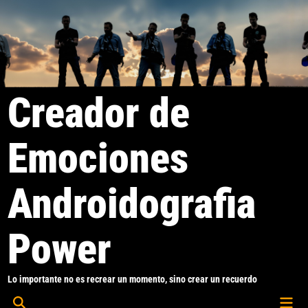
Saltar
al
contenido
Creador de
Emociones
Androidografia
Power
Lo importante no es recrear un momento, sino crear un recuerdo
Men
Abrir