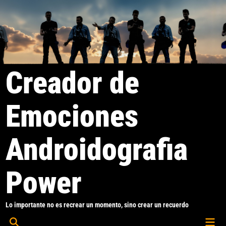
Saltar
al
contenido
Creador de
Emociones
Androidografia
Power
Lo importante no es recrear un momento, sino crear un recuerdo
Men
Abrir