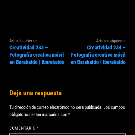
Navegación
Artículo
Artíc
Artículo anterior
Artículo siguiente
de
Creatividad 233 –
Creatividad 234 –
anterior:
sigui
entradas
Fotografía creativa móvil
Fotografía creativa móvil
en Barakaldo | Ibarakaldo
en Barakaldo | Ibarakaldo
Deja una respuesta
Tu dirección de correo electrónico no será publicada.
Los campos
obligatorios están marcados con
*
COMENTARIO
*