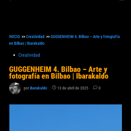
princ
búsqueda
INICIO
>>
Creatividad
>>
GUGGENHEIM 4. Bilbao – Arte y fotografía
en Bilbao | Ibarakaldo
Publicado
Creatividad
en
GUGGENHEIM 4. Bilbao – Arte y
fotografía en Bilbao | Ibarakaldo
por
ibarakaldo
13 de abril de 2025
0