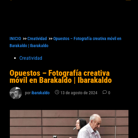
princ
búsqueda
INICIO
>>
Creatividad
>>
Opuestos – Fotografía creativa móvil en
Barakaldo | Ibarakaldo
Publicado
Creatividad
en
Opuestos – Fotografía creativa
móvil en Barakaldo | Ibarakaldo
por
ibarakaldo
13 de agosto de 2024
0