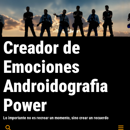
Saltar
al
contenido
Creador de
Emociones
Androidografia
Power
Lo importante no es recrear un momento, sino crear un recuerdo
Men
Abrir