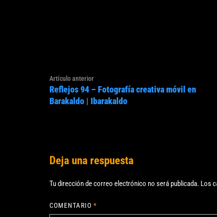
Navegación
Artículo
Artículo anterior
de
Reflejos 94 – Fotografía creativa móvil en
anterior:
entradas
Barakaldo | Ibarakaldo
Deja una respuesta
Tu dirección de correo electrónico no será publicada.
Los c
COMENTARIO
*