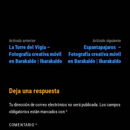
Navegación
Artículo
Artíc
Artículo anterior
Artículo siguiente
de
La Torre del Vigia –
Espantapajaros –
anterior:
sigui
entradas
Fotografía creativa móvil
Fotografía creativa móvil
en Barakaldo | Ibarakaldo
en Barakaldo | Ibarakaldo
Deja una respuesta
Tu dirección de correo electrónico no será publicada.
Los campos
obligatorios están marcados con
*
COMENTARIO
*