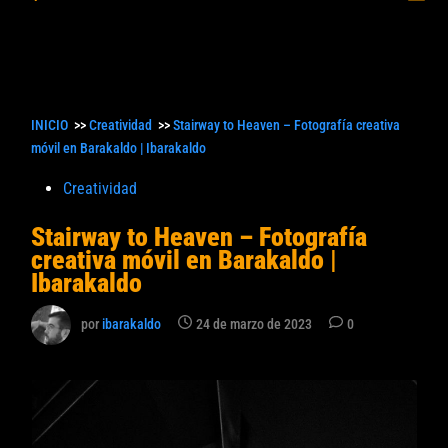
princ
búsqueda
INICIO
>>
Creatividad
>>
Stairway to Heaven – Fotografía creativa
móvil en Barakaldo | Ibarakaldo
Publicado
Creatividad
en
Stairway to Heaven – Fotografía
creativa móvil en Barakaldo |
Ibarakaldo
por
ibarakaldo
24 de marzo de 2023
0