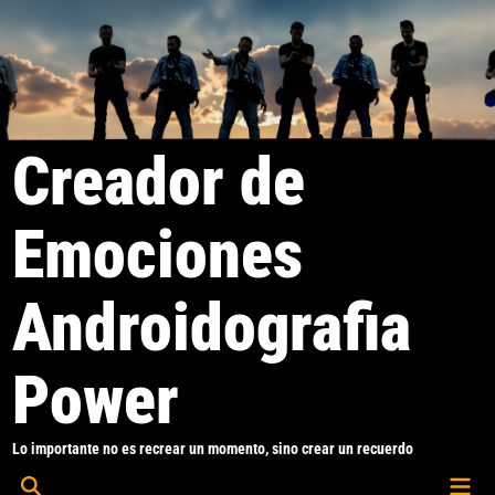
Saltar
al
contenido
Creador de
Emociones
Androidografia
Power
Lo importante no es recrear un momento, sino crear un recuerdo
Men
Abrir