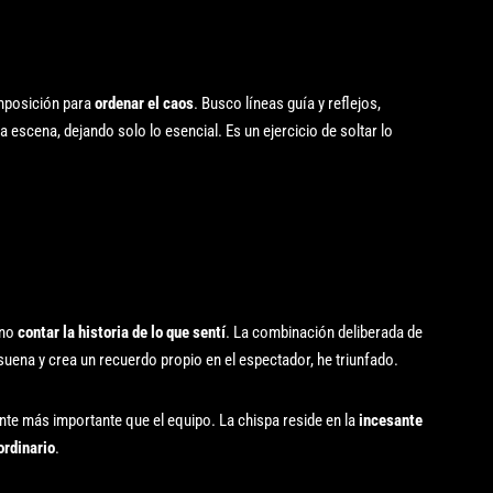
mposición para
ordenar el caos
. Busco líneas guía y reflejos,
la escena, dejando solo lo esencial. Es un ejercicio de soltar lo
ino
contar la historia de lo que sentí
. La combinación deliberada de
suena y crea un recuerdo propio en el espectador, he triunfado.
mente más importante que el equipo. La chispa reside en la
incesante
ordinario
.