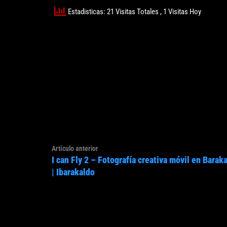
Estadisticas: 21 Visitas Totales
, 1 Visitas Hoy
Navegación
Artículo
Artículo anterior
de
I can Fly 2 – Fotografía creativa móvil en Barak
anterior:
entradas
| Ibarakaldo