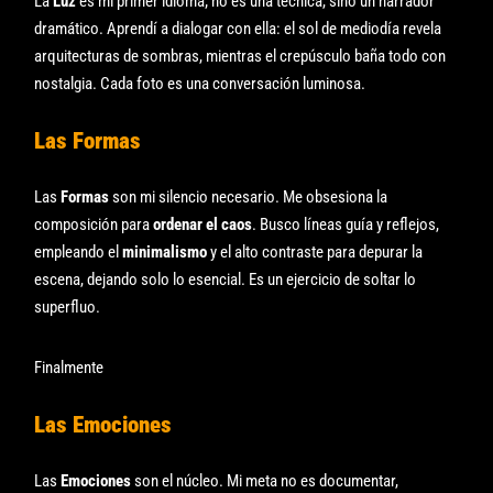
La
Luz
es mi primer idioma; no es una técnica, sino un narrador
dramático. Aprendí a dialogar con ella: el sol de mediodía revela
arquitecturas de sombras, mientras el crepúsculo baña todo con
nostalgia. Cada foto es una conversación luminosa.
Las Formas
Las
Formas
son mi silencio necesario. Me obsesiona la
composición para
ordenar el caos
. Busco líneas guía y reflejos,
empleando el
minimalismo
y el alto contraste para depurar la
escena, dejando solo lo esencial. Es un ejercicio de soltar lo
superfluo.
Finalmente
Las Emociones
Las
Emociones
son el núcleo. Mi meta no es documentar,