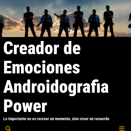
Saltar
al
contenido
Creador de
Emociones
Androidografia
Power
Lo importante no es recrear un momento, sino crear un recuerdo
Men
Abrir