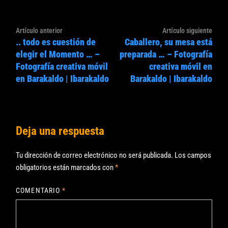
Navegación
Artículo
Artíc
Artículo anterior
Artículo siguiente
de
.. todo es cuestión de
Caballero, su mesa está
anterior:
sigui
entradas
elegir el Momento … –
preparada … – Fotografía
Fotografía creativa móvil
creativa móvil en
en Barakaldo | Ibarakaldo
Barakaldo | Ibarakaldo
Deja una respuesta
Tu dirección de correo electrónico no será publicada.
Los campos
obligatorios están marcados con
*
COMENTARIO
*