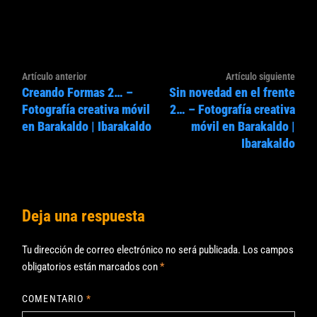
Navegación
Artículo
Artíc
Artículo anterior
Artículo siguiente
de
Creando Formas 2… –
Sin novedad en el frente
anterior:
sigui
entradas
Fotografía creativa móvil
2… – Fotografía creativa
en Barakaldo | Ibarakaldo
móvil en Barakaldo |
Ibarakaldo
Deja una respuesta
Tu dirección de correo electrónico no será publicada.
Los campos
obligatorios están marcados con
*
COMENTARIO
*