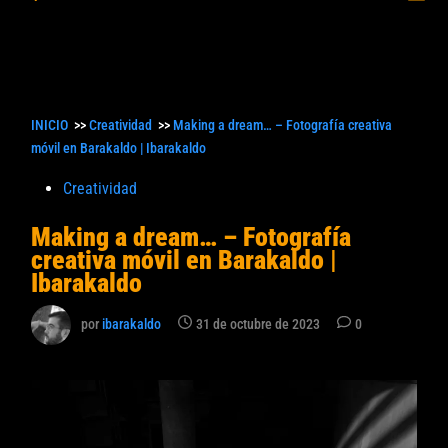
princ
búsqueda
INICIO
>>
Creatividad
>>
Making a dream… – Fotografía creativa
móvil en Barakaldo | Ibarakaldo
Publicado
Creatividad
en
Making a dream… – Fotografía
creativa móvil en Barakaldo |
Ibarakaldo
por
ibarakaldo
31 de octubre de 2023
0