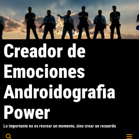
Saltar
al
contenido
Creador de
Emociones
Androidografia
Power
Lo importante no es recrear un momento, sino crear un recuerdo
Men
Abrir